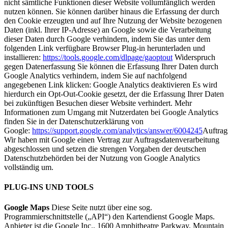
nicht sämtliche Funktionen dieser Website vollumfänglich werden
nutzen können. Sie können darüber hinaus die Erfassung der durch
den Cookie erzeugten und auf Ihre Nutzung der Website bezogenen
Daten (inkl. Ihrer IP-Adresse) an Google sowie die Verarbeitung
dieser Daten durch Google verhindern, indem Sie das unter dem
folgenden Link verfügbare Browser Plug-in herunterladen und
installieren:
https://tools.google.com/dlpage/gaoptout
Widerspruch
gegen Datenerfassung Sie können die Erfassung Ihrer Daten durch
Google Analytics verhindern, indem Sie auf nachfolgend
angegebenen Link klicken: Google Analytics deaktivieren Es wird
hierdurch ein Opt-Out-Cookie gesetzt, der die Erfassung Ihrer Daten
bei zukünftigen Besuchen dieser Website verhindert. Mehr
Informationen zum Umgang mit Nutzerdaten bei Google Analytics
finden Sie in der Datenschutzerklärung von
Google:
https://support.google.com/analytics/answer/6004245
Auftrag
Wir haben mit Google einen Vertrag zur Auftragsdatenverarbeitung
abgeschlossen und setzen die strengen Vorgaben der deutschen
Datenschutzbehörden bei der Nutzung von Google Analytics
vollständig um.
PLUG-INS UND TOOLS
Google Maps
Diese Seite nutzt über eine sog.
Programmierschnittstelle („API“) den Kartendienst Google Maps.
Anbieter ist die Google Inc., 1600 Amphitheatre Parkway, Mountain