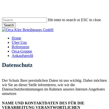
Skip
to
main
content
Hit enter to search or ESC to close
Search
Close
Search
Menu
Home
Über Uns
Referenzen
Orca-Gruppe
Ankaufsprofil
Datenschutz
Der Schutz Ihrer persönlichen Daten ist uns wichtig. Daher möchten
wir Sie an dieser Stelle informieren, wie wir die
Datenschutzbestimmungen im Rahmen unseres Internet-Angebotes
umsetzen
NAME UND KONTAKTDATEN DES FÜR DIE
VERARBEITUNG VERANTWORTLICHEN